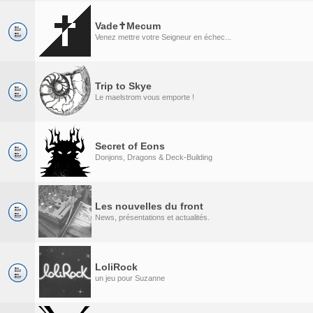
Vade✝Mecum
Venez mettre votre Seigneur en échec...
Trip to Skye
Le maelstrom vous emporte !
Secret of Eons
Donjons, Dragons & Deck-Building
Les nouvelles du front
News, présentations et actualités.
LoliRock
un jeu pour Suzanne