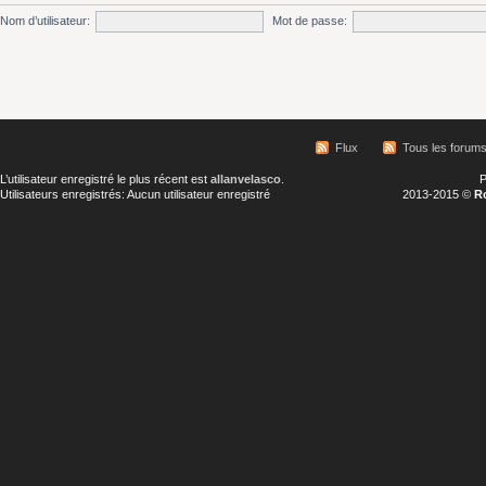
Nom d’utilisateur:
Mot de passe:
Flux
Tous les forum
L’utilisateur enregistré le plus récent est
allanvelasco
.
P
Utilisateurs enregistrés: Aucun utilisateur enregistré
2013-2015 ©
R