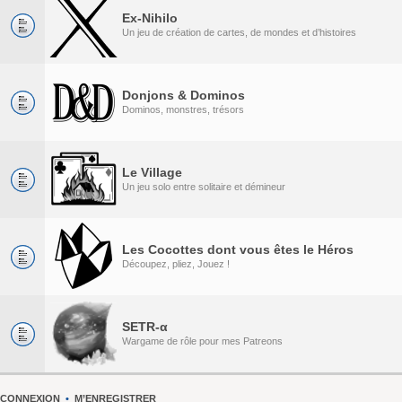
Ex-Nihilo
Un jeu de création de cartes, de mondes et d’histoires
Donjons & Dominos
Dominos, monstres, trésors
Le Village
Un jeu solo entre solitaire et démineur
Les Cocottes dont vous êtes le Héros
Découpez, pliez, Jouez !
SETR-α
Wargame de rôle pour mes Patreons
CONNEXION
•
M’ENREGISTRER