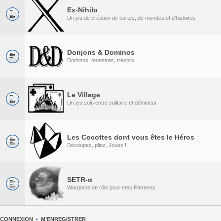
Ex-Nihilo
Un jeu de création de cartes, de mondes et d’histoires
Donjons & Dominos
Dominos, monstres, trésors
Le Village
Un jeu solo entre solitaire et démineur
Les Cocottes dont vous êtes le Héros
Découpez, pliez, Jouez !
SETR-α
Wargame de rôle pour mes Patreons
CONNEXION
•
M’ENREGISTRER