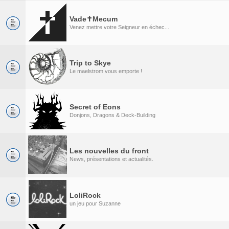
Vade✝Mecum
Venez mettre votre Seigneur en échec...
Trip to Skye
Le maelstrom vous emporte !
Secret of Eons
Donjons, Dragons & Deck-Building
Les nouvelles du front
News, présentations et actualités.
LoliRock
un jeu pour Suzanne