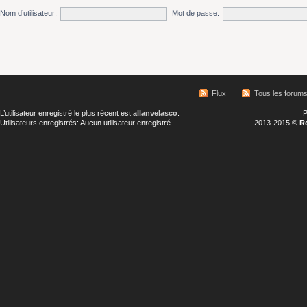
Nom d’utilisateur:
Mot de passe:
Flux
Tous les forum
L’utilisateur enregistré le plus récent est
allanvelasco
.
P
Utilisateurs enregistrés: Aucun utilisateur enregistré
2013-2015 ©
R