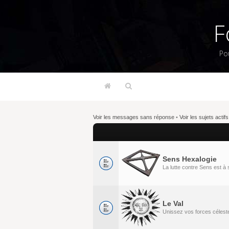
F
Po
Voir les messages sans réponse
•
Voir les sujets actifs
Sens Hexalogie
La lutte contre Sens est 
Le Val
Unissez vos forces célestes