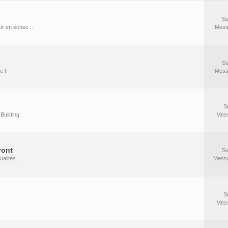
Su
r en échec...
Mess
Su
e !
Mess
S
Building
Mes
ront
Su
ualités.
Mess
S
Mes