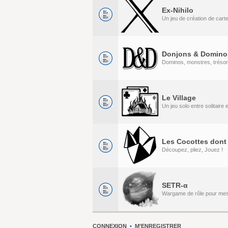
Ex-Nihilo
Un jeu de création de cart
Donjons & Domino
Dominos, monstres, tréso
Le Village
Un jeu solo entre solitaire
Les Cocottes dont 
Découpez, pliez, Jouez !
SETR-α
Wargame de rôle pour me
CONNEXION
•
M’ENREGISTRER