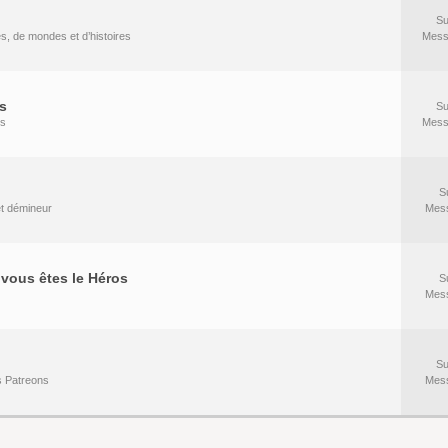
Su
es, de mondes et d’histoires
Mess
s
Su
rs
Mess
S
 et démineur
Mes
vous êtes le Héros
S
Mes
Su
s Patreons
Mes