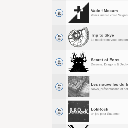
Vade✝Mecum
Venez mettre votre Seigneu
Trip to Skye
Le maelstrom vous emport
Secret of Eons
Donjons, Dragons & Deck-
Les nouvelles du f
News, présentations et act
LoliRock
un jeu pour Suzanne