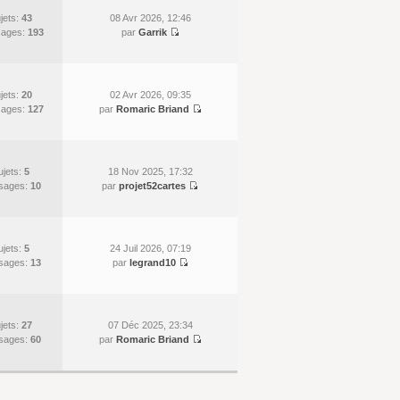
jets:
43
08 Avr 2026, 12:46
ages:
193
par
Garrik
jets:
20
02 Avr 2026, 09:35
ages:
127
par
Romaric Briand
ujets:
5
18 Nov 2025, 17:32
sages:
10
par
projet52cartes
ujets:
5
24 Juil 2026, 07:19
sages:
13
par
legrand10
jets:
27
07 Déc 2025, 23:34
sages:
60
par
Romaric Briand