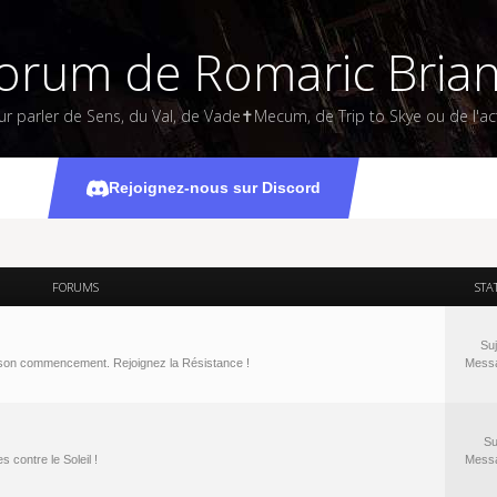
orum de Romaric Bria
ur parler de Sens, du Val, de Vade✝Mecum, de Trip to Skye ou de l'act
Rejoignez-nous sur Discord
FORUMS
STA
Suj
à son commencement. Rejoignez la Résistance !
Mess
Su
 contre le Soleil !
Mess