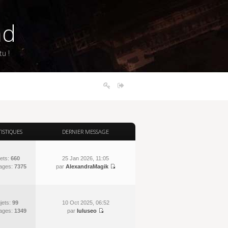
nd
u !
TISTIQUES
DERNIER MESSAGE
ets:
660
25 Jan 2026, 11:05
ages:
7375
par
AlexandraMagik
jets:
99
10 Oct 2025, 06:52
ages:
1349
par
luluseo