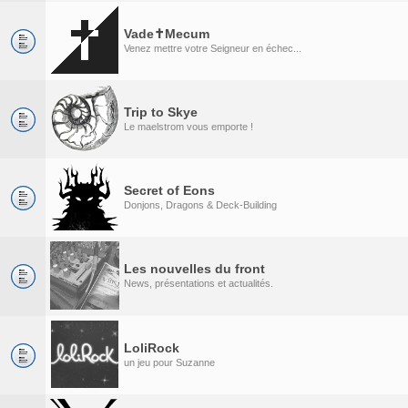
Vade✝Mecum
Venez mettre votre Seigneur en échec...
Trip to Skye
Le maelstrom vous emporte !
Secret of Eons
Donjons, Dragons & Deck-Building
Les nouvelles du front
News, présentations et actualités.
LoliRock
un jeu pour Suzanne