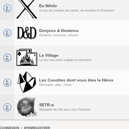
Ex-Nihilo
Un jeu de création de cartes, de mondes et d’histoires
Donjons & Dominos
Dominos, monstres, trésors
Le Village
Un jeu solo entre solitaire et démineur
Les Cocottes dont vous êtes le Héros
Découpez, pliez, Jouez !
SETR-α
Wargame de rôle pour mes Patreons
CONNEXION
•
M’ENREGISTRER