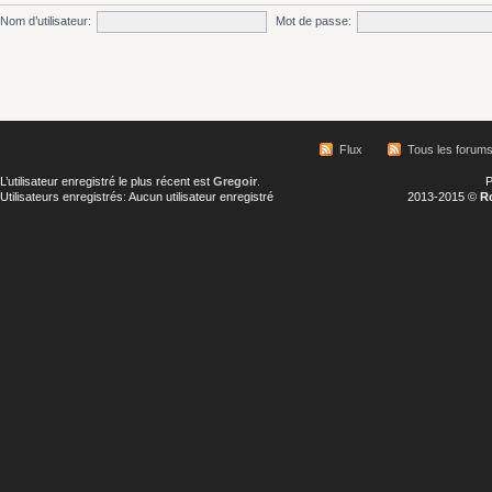
Nom d’utilisateur:
Mot de passe:
Flux
Tous les forum
L’utilisateur enregistré le plus récent est
Gregoir
.
P
Utilisateurs enregistrés: Aucun utilisateur enregistré
2013-2015 ©
R