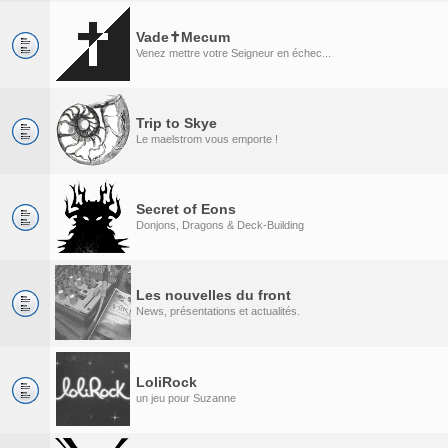
Vade✝Mecum
Venez mettre votre Seigneur en échec...
Trip to Skye
Le maelstrom vous emporte !
Secret of Eons
Donjons, Dragons & Deck-Building
Les nouvelles du front
News, présentations et actualités.
LoliRock
un jeu pour Suzanne