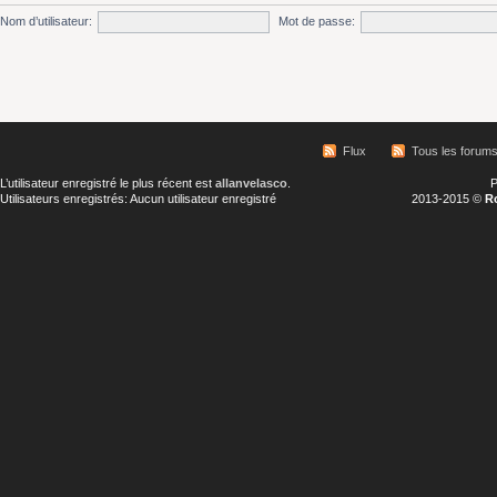
Nom d’utilisateur:
Mot de passe:
Flux
Tous les forum
L’utilisateur enregistré le plus récent est
allanvelasco
.
P
Utilisateurs enregistrés: Aucun utilisateur enregistré
2013-2015 ©
R