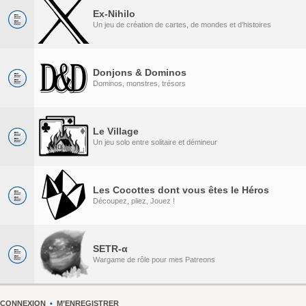
Ex-Nihilo
Un jeu de création de cartes, de mondes et d’histoires
Donjons & Dominos
Dominos, monstres, trésors
Le Village
Un jeu solo entre solitaire et démineur
Les Cocottes dont vous êtes le Héros
Découpez, pliez, Jouez !
SETR-α
Wargame de rôle pour mes Patreons
CONNEXION
•
M’ENREGISTRER