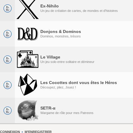
Ex-Nihilo
Un jeu de création de cartes, de mondes et d’histoires
Donjons & Dominos
Dominos, monstres, trésors
Le Village
Un jeu solo entre solitaire et démineur
Les Cocottes dont vous êtes le Héros
Découpez, pliez, Jouez !
SETR-α
Wargame de rôle pour mes Patreons
CONNEXION
•
M’ENREGISTRER