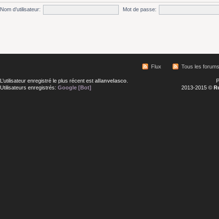
Nom d’utilisateur:
Mot de passe:
Flux
Tous les forum
L’utilisateur enregistré le plus récent est
allanvelasco
.
P
Utilisateurs enregistrés:
Google [Bot]
2013-2015 ©
R