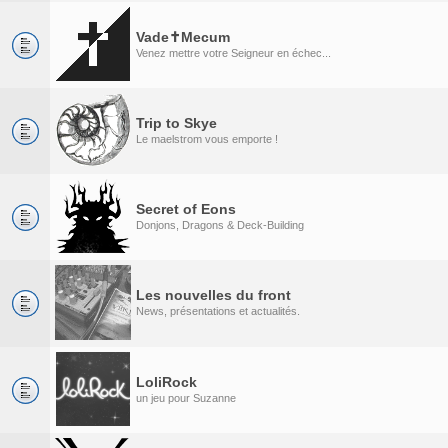
Vade✝Mecum
Venez mettre votre Seigneur en échec...
Trip to Skye
Le maelstrom vous emporte !
Secret of Eons
Donjons, Dragons & Deck-Building
Les nouvelles du front
News, présentations et actualités.
LoliRock
un jeu pour Suzanne