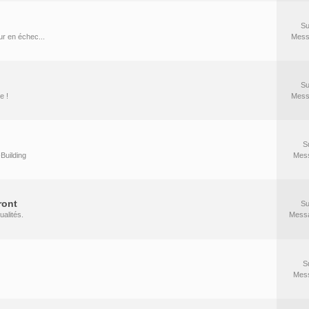
Su
r en échec...
Mess
Su
e !
Mess
S
Building
Mes
ront
Su
ualités.
Mess
S
Mes