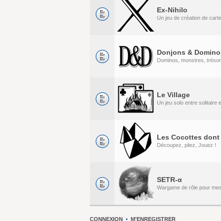
Ex-Nihilo
Un jeu de création de cart
Donjons & Domino
Dominos, monstres, tréso
Le Village
Un jeu solo entre solitaire
Les Cocottes dont 
Découpez, pliez, Jouez !
SETR-α
Wargame de rôle pour me
CONNEXION
•
M’ENREGISTRER