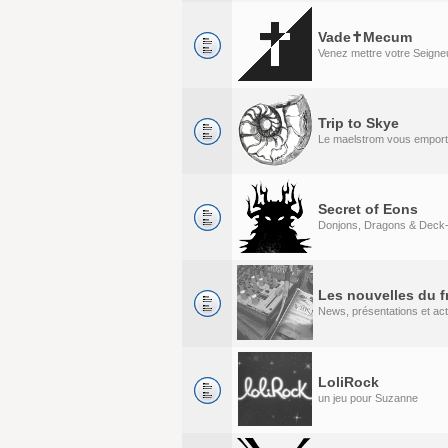
Vade✝Mecum
Venez mettre votre Seigneu
Trip to Skye
Le maelstrom vous emport
Secret of Eons
Donjons, Dragons & Deck-
Les nouvelles du f
News, présentations et act
LoliRock
un jeu pour Suzanne