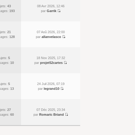
jets:
43
08 Avr 2026, 12:46
ages:
193
par
Garrik
jets:
21
07 Aoû 2026, 22:00
ages:
128
par
allanvelasco
ujets:
5
18 Nov 2025, 17:32
sages:
10
par
projet52cartes
ujets:
5
24 Juil 2026, 07:19
sages:
13
par
legrand10
jets:
27
07 Déc 2025, 23:34
sages:
60
par
Romaric Briand