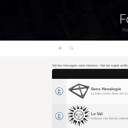
F
Po
Voir les messages sans réponse
•
Voir les sujets actifs
Sens Hexalogie
La lutte contre Sens est 
Le Val
Unissez vos forces célestes