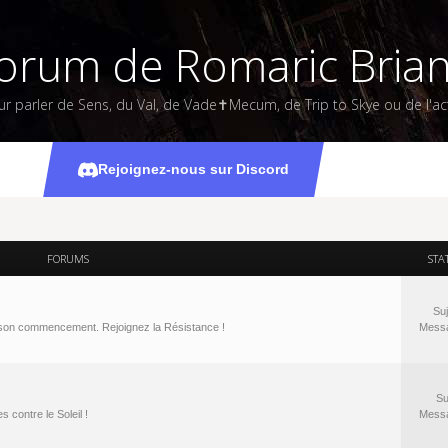
orum de Romaric Bria
ur parler de Sens, du Val, de Vade✝Mecum, de Trip to Skye ou de l'act
Rejoignez-nous sur Discord
FORUMS
STA
Suj
à son commencement. Rejoignez la Résistance !
Mess
Su
 contre le Soleil !
Mess