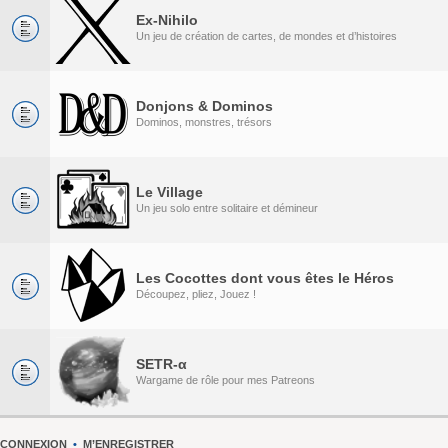
Ex-Nihilo
Un jeu de création de cartes, de mondes et d’histoires
Donjons & Dominos
Dominos, monstres, trésors
Le Village
Un jeu solo entre solitaire et démineur
Les Cocottes dont vous êtes le Héros
Découpez, pliez, Jouez !
SETR-α
Wargame de rôle pour mes Patreons
CONNEXION
•
M’ENREGISTRER