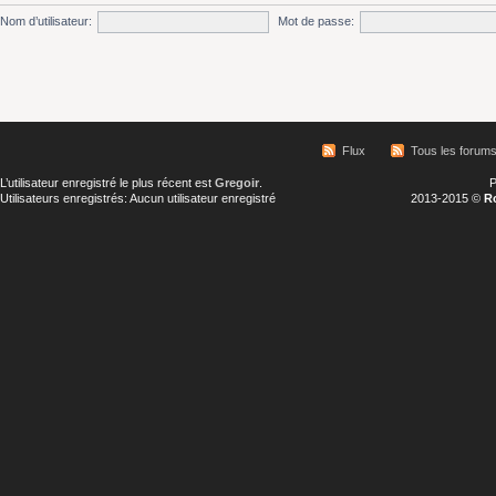
Nom d’utilisateur:
Mot de passe:
Flux
Tous les forum
L’utilisateur enregistré le plus récent est
Gregoir
.
P
Utilisateurs enregistrés: Aucun utilisateur enregistré
2013-2015 ©
R