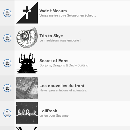
Vade✝Mecum
Venez mettre votre Seigneur en échec...
Trip to Skye
Le maelstrom vous emporte !
Secret of Eons
Donjons, Dragons & Deck-Building
Les nouvelles du front
News, présentations et actualités.
LoliRock
un jeu pour Suzanne