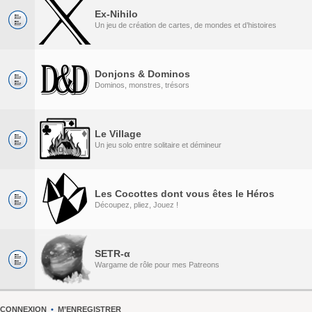
Ex-Nihilo
Un jeu de création de cartes, de mondes et d’histoires
Donjons & Dominos
Dominos, monstres, trésors
Le Village
Un jeu solo entre solitaire et démineur
Les Cocottes dont vous êtes le Héros
Découpez, pliez, Jouez !
SETR-α
Wargame de rôle pour mes Patreons
CONNEXION
•
M’ENREGISTRER