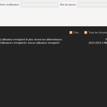
Nom d’utilisateur:
Mot de passe:
Flux
Tous les forum
L’utilisateur enregistré le plus récent est
allanvelasco
.
P
Utilisateurs enregistrés: Aucun utilisateur enregistré
2013-2015 ©
R