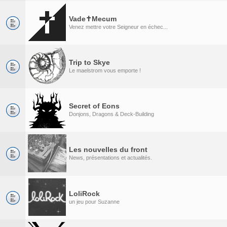
Vade✝Mecum
Venez mettre votre Seigneur en échec...
Trip to Skye
Le maelstrom vous emporte !
Secret of Eons
Donjons, Dragons & Deck-Building
Les nouvelles du front
News, présentations et actualités.
LoliRock
un jeu pour Suzanne