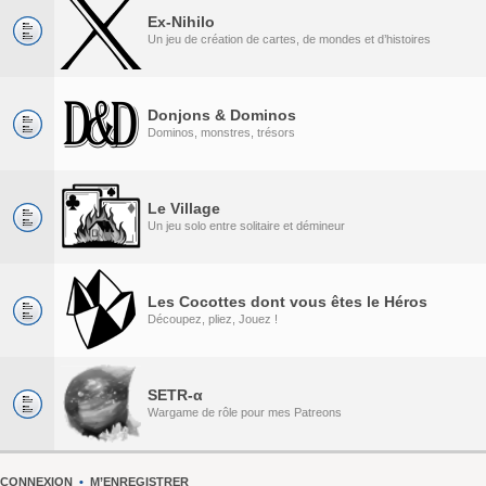
Ex-Nihilo
Un jeu de création de cartes, de mondes et d’histoires
Donjons & Dominos
Dominos, monstres, trésors
Le Village
Un jeu solo entre solitaire et démineur
Les Cocottes dont vous êtes le Héros
Découpez, pliez, Jouez !
SETR-α
Wargame de rôle pour mes Patreons
CONNEXION
•
M’ENREGISTRER