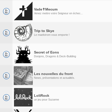
Vade✝Mecum
Venez mettre votre Seigneur en échec...
Trip to Skye
Le maelstrom vous emporte !
Secret of Eons
Donjons, Dragons & Deck-Building
Les nouvelles du front
News, présentations et actualités.
LoliRock
un jeu pour Suzanne