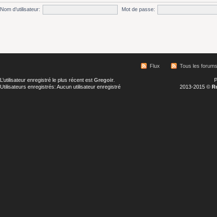
Nom d’utilisateur:
Mot de passe:
Flux
Tous les forum
L’utilisateur enregistré le plus récent est
Gregoir
.
P
Utilisateurs enregistrés: Aucun utilisateur enregistré
2013-2015 ©
R