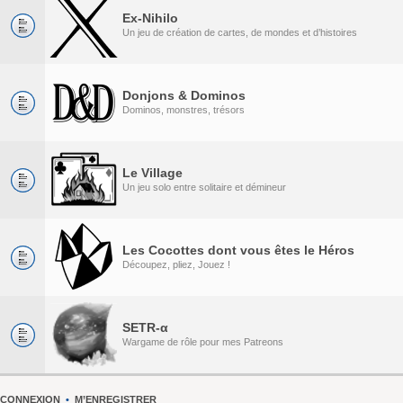
Ex-Nihilo
Un jeu de création de cartes, de mondes et d’histoires
Donjons & Dominos
Dominos, monstres, trésors
Le Village
Un jeu solo entre solitaire et démineur
Les Cocottes dont vous êtes le Héros
Découpez, pliez, Jouez !
SETR-α
Wargame de rôle pour mes Patreons
CONNEXION
•
M’ENREGISTRER