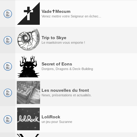
Vade✝Mecum
Venez mettre votre Seigneur en échec...
Trip to Skye
Le maelstrom vous emporte !
Secret of Eons
Donjons, Dragons & Deck-Building
Les nouvelles du front
News, présentations et actualités.
LoliRock
un jeu pour Suzanne