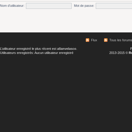
Nom d’utilisateur:
Mot de passe:
Flux
Tous les forum
L’utilisateur enregistré le plus récent est
allanvelasco
.
P
Utilisateurs enregistrés: Aucun utilisateur enregistré
2013-2015 ©
R