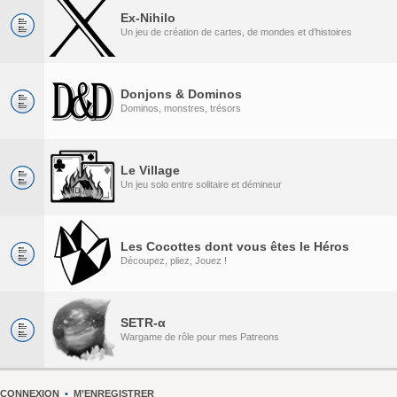
Ex-Nihilo
Un jeu de création de cartes, de mondes et d’histoires
Donjons & Dominos
Dominos, monstres, trésors
Le Village
Un jeu solo entre solitaire et démineur
Les Cocottes dont vous êtes le Héros
Découpez, pliez, Jouez !
SETR-α
Wargame de rôle pour mes Patreons
CONNEXION
•
M’ENREGISTRER