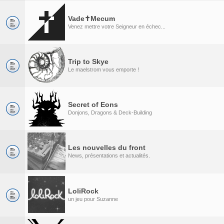
Vade✝Mecum
Venez mettre votre Seigneur en échec...
Trip to Skye
Le maelstrom vous emporte !
Secret of Eons
Donjons, Dragons & Deck-Building
Les nouvelles du front
News, présentations et actualités.
LoliRock
un jeu pour Suzanne