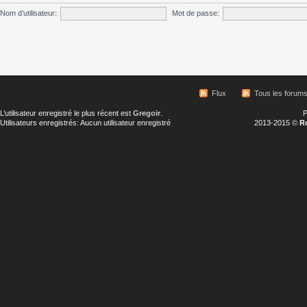
Nom d’utilisateur:
Mot de passe:
Flux
Tous les forum
L’utilisateur enregistré le plus récent est
Gregoir
.
P
Utilisateurs enregistrés: Aucun utilisateur enregistré
2013-2015 ©
R