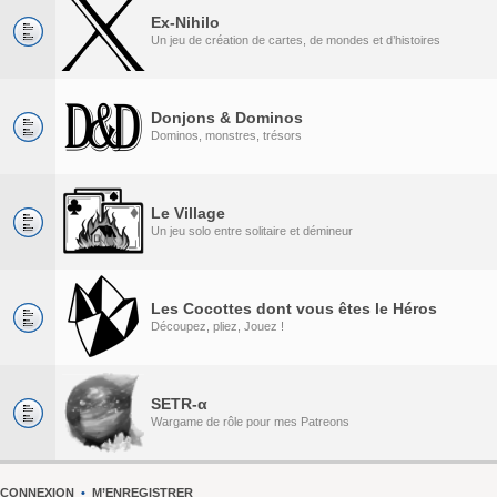
Ex-Nihilo
Un jeu de création de cartes, de mondes et d’histoires
Donjons & Dominos
Dominos, monstres, trésors
Le Village
Un jeu solo entre solitaire et démineur
Les Cocottes dont vous êtes le Héros
Découpez, pliez, Jouez !
SETR-α
Wargame de rôle pour mes Patreons
CONNEXION
•
M’ENREGISTRER