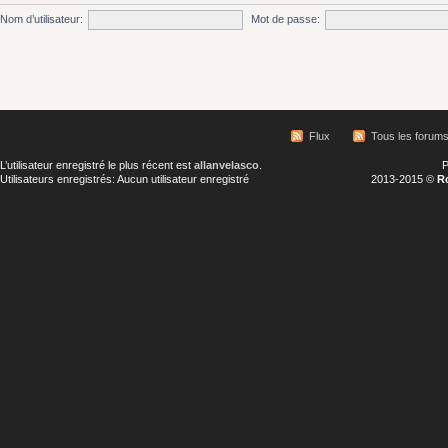
Nom d’utilisateur:
Mot de passe:
Flux
Tous les forum
L’utilisateur enregistré le plus récent est
allanvelasco
.
P
Utilisateurs enregistrés: Aucun utilisateur enregistré
2013-2015 ©
R