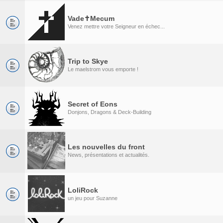
Vade✝Mecum
Venez mettre votre Seigneur en échec...
Trip to Skye
Le maelstrom vous emporte !
Secret of Eons
Donjons, Dragons & Deck-Building
Les nouvelles du front
News, présentations et actualités.
LoliRock
un jeu pour Suzanne