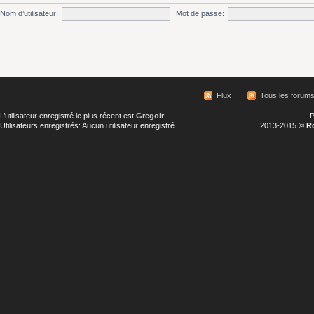
Nom d’utilisateur:
Mot de passe:
Flux
Tous les forum
L’utilisateur enregistré le plus récent est
Gregoir
.
P
Utilisateurs enregistrés: Aucun utilisateur enregistré
2013-2015 ©
R