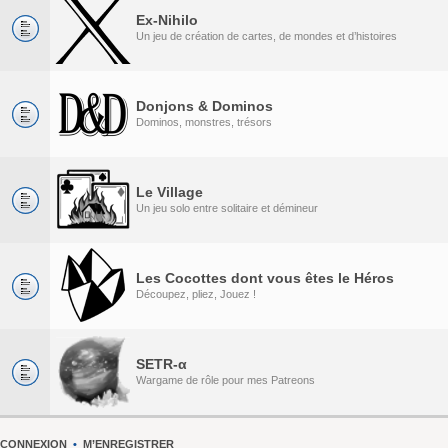
Ex-Nihilo
Un jeu de création de cartes, de mondes et d’histoires
Donjons & Dominos
Dominos, monstres, trésors
Le Village
Un jeu solo entre solitaire et démineur
Les Cocottes dont vous êtes le Héros
Découpez, pliez, Jouez !
SETR-α
Wargame de rôle pour mes Patreons
CONNEXION
•
M’ENREGISTRER