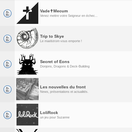
Vade✝Mecum
Venez mettre votre Seigneur en échec...
Trip to Skye
Le maelstrom vous emporte !
Secret of Eons
Donjons, Dragons & Deck-Building
Les nouvelles du front
News, présentations et actualités.
LoliRock
un jeu pour Suzanne