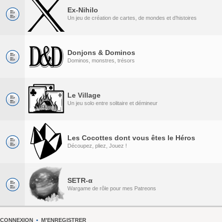
Ex-Nihilo
Un jeu de création de cartes, de mondes et d’histoires
Donjons & Dominos
Dominos, monstres, trésors
Le Village
Un jeu solo entre solitaire et démineur
Les Cocottes dont vous êtes le Héros
Découpez, pliez, Jouez !
SETR-α
Wargame de rôle pour mes Patreons
CONNEXION
•
M’ENREGISTRER