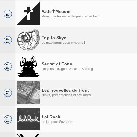
Vade✝Mecum
Venez mettre votre Seigneur en échec...
Trip to Skye
Le maelstrom vous emporte !
Secret of Eons
Donjons, Dragons & Deck-Building
Les nouvelles du front
News, présentations et actualités.
LoliRock
un jeu pour Suzanne