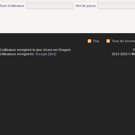
Nom d’utilisateur:
Mot de passe:
Flux
Tous les forum
L’utilisateur enregistré le plus récent est
Gregoir
.
P
Utilisateurs enregistrés:
Google [Bot]
2013-2015 ©
R