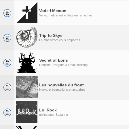
Vade✝Mecum
Venez mettre votre Seigneur en échec...
Trip to Skye
Le maelstrom vous emporte !
Secret of Eons
Donjons, Dragons & Deck-Building
Les nouvelles du front
News, présentations et actualités.
LoliRock
un jeu pour Suzanne