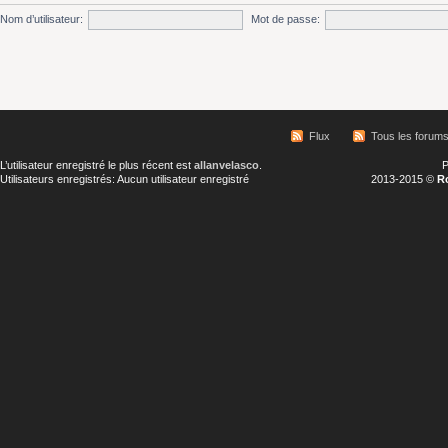
Nom d’utilisateur:
Mot de passe:
Flux
Tous les forum
L’utilisateur enregistré le plus récent est
allanvelasco
.
P
Utilisateurs enregistrés: Aucun utilisateur enregistré
2013-2015 ©
R