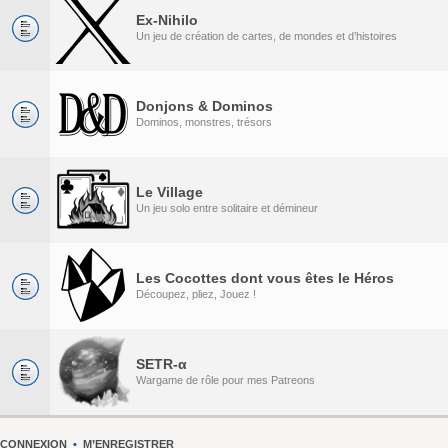
Ex-Nihilo
Un jeu de création de cartes, de mondes et d’histoires
Donjons & Dominos
Dominos, monstres, trésors
Le Village
Un jeu solo entre solitaire et démineur
Les Cocottes dont vous êtes le Héros
Découpez, pliez, Jouez !
SETR-α
Wargame de rôle pour mes Patreons
CONNEXION
•
M’ENREGISTRER