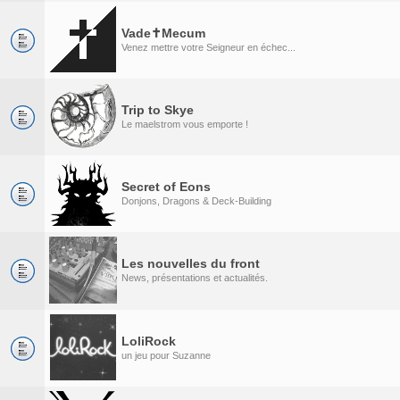
Vade✝Mecum
Venez mettre votre Seigneur en échec...
Trip to Skye
Le maelstrom vous emporte !
Secret of Eons
Donjons, Dragons & Deck-Building
Les nouvelles du front
News, présentations et actualités.
LoliRock
un jeu pour Suzanne