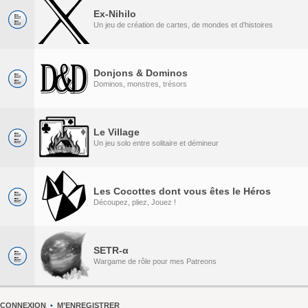
Ex-Nihilo
Un jeu de création de cartes, de mondes et d’histoires
Donjons & Dominos
Dominos, monstres, trésors
Le Village
Un jeu solo entre solitaire et démineur
Les Cocottes dont vous êtes le Héros
Découpez, pliez, Jouez !
SETR-α
Wargame de rôle pour mes Patreons
CONNEXION
•
M’ENREGISTRER