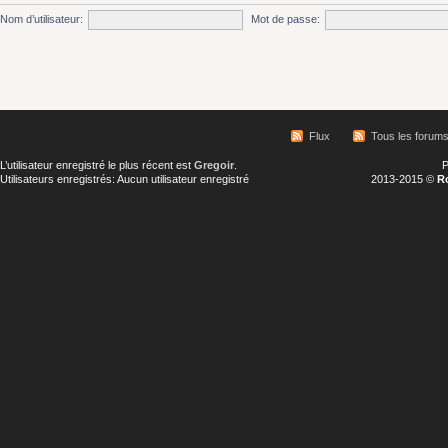
Nom d’utilisateur:
Mot de passe:
Flux
Tous les forum
L’utilisateur enregistré le plus récent est
Gregoir
.
P
Utilisateurs enregistrés: Aucun utilisateur enregistré
2013-2015 ©
R