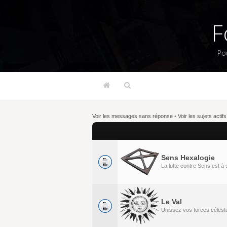
F
Po
Voir les messages sans réponse
•
Voir les sujets actifs
Sens Hexalogie
La lutte contre Sens est 
Le Val
Unissez vos forces célestes