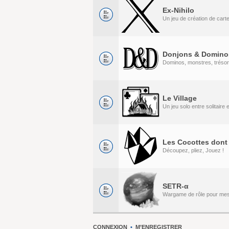
Ex-Nihilo
Un jeu de création de cart
Donjons & Domino
Dominos, monstres, tréso
Le Village
Un jeu solo entre solitaire
Les Cocottes dont 
Découpez, pliez, Jouez !
SETR-α
Wargame de rôle pour me
CONNEXION
•
M’ENREGISTRER