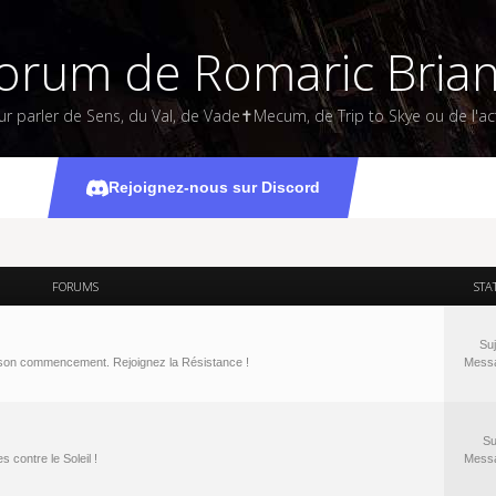
orum de Romaric Bria
ur parler de Sens, du Val, de Vade✝Mecum, de Trip to Skye ou de l'act
Rejoignez-nous sur Discord
FORUMS
STA
Suj
à son commencement. Rejoignez la Résistance !
Mess
Su
 contre le Soleil !
Mess