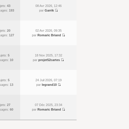
jets:
43
08 Avr 2026, 12:46
ages:
193
par
Garrik
jets:
20
02 Avr 2026, 09:35
ages:
127
par
Romaric Briand
ujets:
5
18 Nov 2025, 17:32
sages:
10
par
projet52cartes
ujets:
5
24 Juil 2026, 07:19
sages:
13
par
legrand10
jets:
27
07 Déc 2025, 23:34
sages:
60
par
Romaric Briand