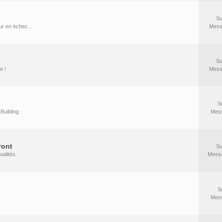
Su
r en échec...
Mess
Su
e !
Mess
S
Building
Mes
ront
Su
ualités.
Mess
S
Mes