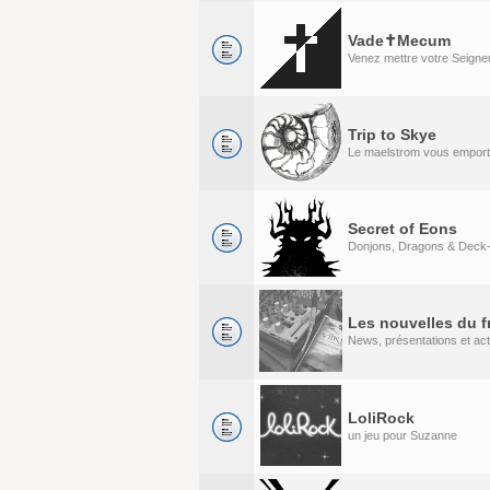
Vade✝Mecum
Venez mettre votre Seigneu
Trip to Skye
Le maelstrom vous emport
Secret of Eons
Donjons, Dragons & Deck-
Les nouvelles du f
News, présentations et act
LoliRock
un jeu pour Suzanne