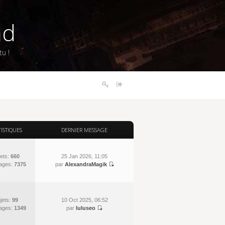
nd
u !
TISTIQUES
DERNIER MESSAGE
ets:
660
25 Jan 2026, 11:05
ages:
7375
par
AlexandraMagik
jets:
99
10 Oct 2025, 06:52
ages:
1349
par
luluseo