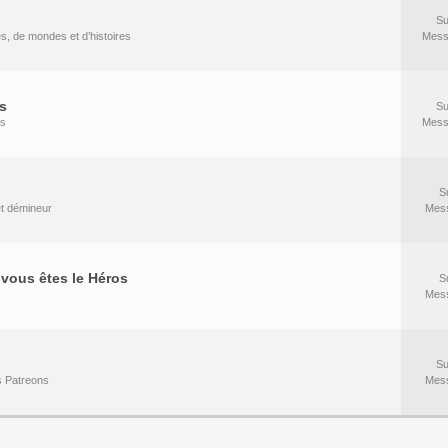
Su
es, de mondes et d’histoires
Mess
s
Su
rs
Mess
S
 et démineur
Mes
vous êtes le Héros
S
Mes
Su
s Patreons
Mes