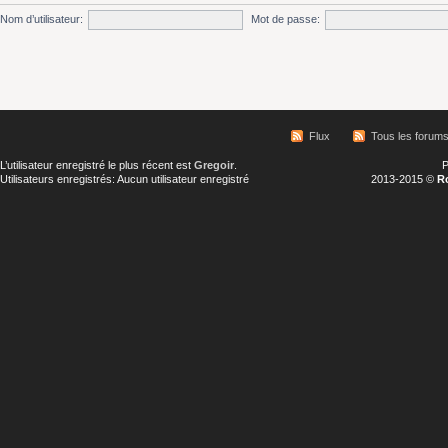
Nom d’utilisateur:
Mot de passe:
Flux
Tous les forum
L’utilisateur enregistré le plus récent est
Gregoir
.
P
Utilisateurs enregistrés: Aucun utilisateur enregistré
2013-2015 ©
R