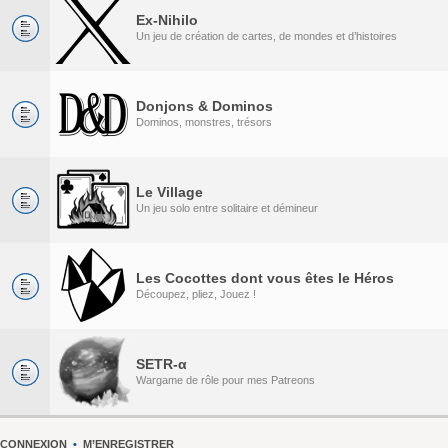
Ex-Nihilo
Un jeu de création de cartes, de mondes et d’histoires
Donjons & Dominos
Dominos, monstres, trésors
Le Village
Un jeu solo entre solitaire et démineur
Les Cocottes dont vous êtes le Héros
Découpez, pliez, Jouez !
SETR-α
Wargame de rôle pour mes Patreons
CONNEXION
•
M’ENREGISTRER