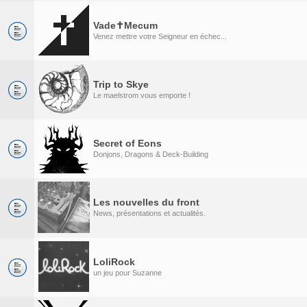
Vade✝Mecum
Venez mettre votre Seigneur en échec...
Trip to Skye
Le maelstrom vous emporte !
Secret of Eons
Donjons, Dragons & Deck-Building
Les nouvelles du front
News, présentations et actualités.
LoliRock
un jeu pour Suzanne