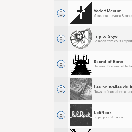
Vade✝Mecum
Venez mettre votre Seigneu
Trip to Skye
Le maelstrom vous emport
Secret of Eons
Donjons, Dragons & Deck-
Les nouvelles du f
News, présentations et act
LoliRock
un jeu pour Suzanne