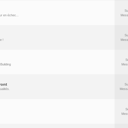
Su
r en échec...
Mess
Su
e !
Mess
S
Building
Mes
ront
Su
ualités.
Mess
S
Mes