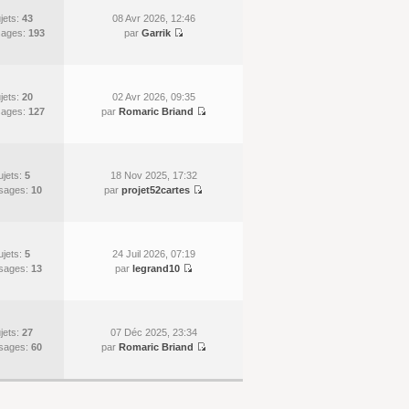
jets:
43
08 Avr 2026, 12:46
ages:
193
par
Garrik
jets:
20
02 Avr 2026, 09:35
ages:
127
par
Romaric Briand
ujets:
5
18 Nov 2025, 17:32
sages:
10
par
projet52cartes
ujets:
5
24 Juil 2026, 07:19
sages:
13
par
legrand10
jets:
27
07 Déc 2025, 23:34
sages:
60
par
Romaric Briand