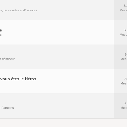
Su
es, de mondes et d’histoires
Mess
s
Su
rs
Mess
S
 et démineur
Mes
vous êtes le Héros
S
Mes
Su
s Patreons
Mes