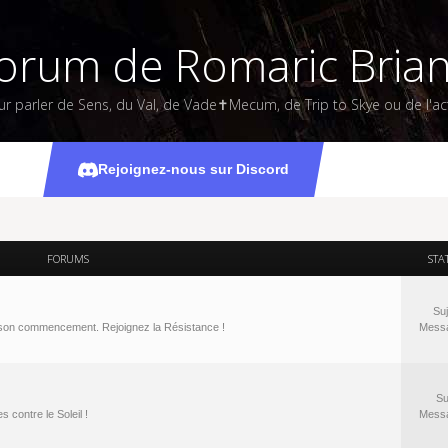
orum de Romaric Bria
ur parler de Sens, du Val, de Vade✝Mecum, de Trip to Skye ou de l'act
Rejoignez-nous sur Discord
FORUMS
STA
Suj
à son commencement. Rejoignez la Résistance !
Mess
Su
 contre le Soleil !
Mess