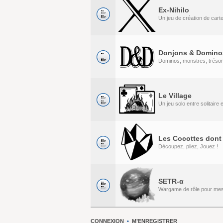
Ex-Nihilo
Un jeu de création de cart
Donjons & Domino
Dominos, monstres, tréso
Le Village
Un jeu solo entre solitaire
Les Cocottes dont 
Découpez, pliez, Jouez !
SETR-α
Wargame de rôle pour me
CONNEXION
•
M’ENREGISTRER