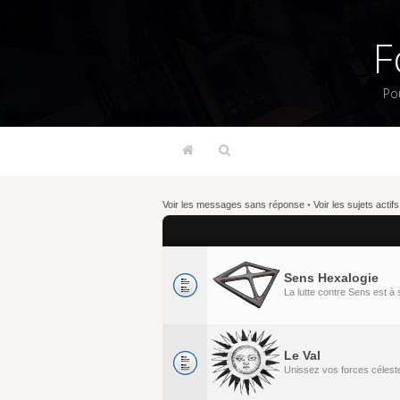
F
Po
Voir les messages sans réponse
•
Voir les sujets actifs
Sens Hexalogie
La lutte contre Sens est 
Le Val
Unissez vos forces célestes