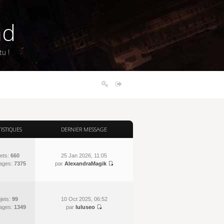
nd
u !
TISTIQUES
DERNIER MESSAGE
ets:
660
25 Jan 2026, 11:05
ages:
7375
par
AlexandraMagik
jets:
99
10 Oct 2025, 06:52
ages:
1349
par
luluseo