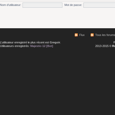
Nom d’utilisateur:
Mot de passe:
Flux
Tous les forum
L’utilisateur enregistré le plus récent est
Gregoir
.
P
Utilisateurs enregistrés:
Majestic-12 [Bot]
2013-2015 ©
R