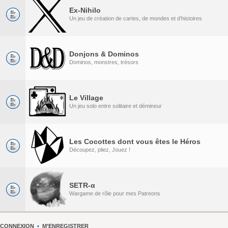
Ex-Nihilo
Un jeu de création de cartes, de mondes et d’histoires
Donjons & Dominos
Dominos, monstres, trésors
Le Village
Un jeu solo entre solitaire et démineur
Les Cocottes dont vous êtes le Héros
Découpez, pliez, Jouez !
SETR-α
Wargame de rôle pour mes Patreons
CONNEXION
•
M’ENREGISTRER