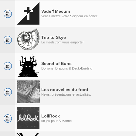
Vade✝Mecum
Venez mettre votre Seigneur en échec...
Trip to Skye
Le maelstrom vous emporte !
Secret of Eons
Donjons, Dragons & Deck-Building
Les nouvelles du front
News, présentations et actualités.
LoliRock
un jeu pour Suzanne