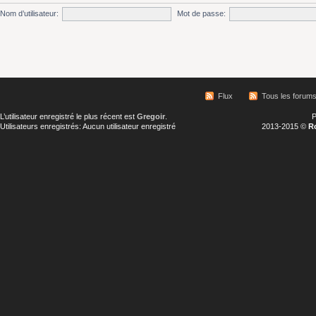
Nom d’utilisateur:
Mot de passe:
Flux
Tous les forum
L’utilisateur enregistré le plus récent est
Gregoir
.
P
Utilisateurs enregistrés: Aucun utilisateur enregistré
2013-2015 ©
R