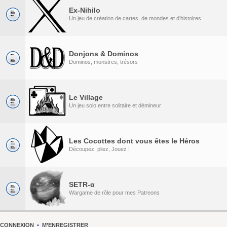
Ex-Nihilo
Un jeu de création de cartes, de mondes et d’histoires
Donjons & Dominos
Dominos, monstres, trésors
Le Village
Un jeu solo entre solitaire et démineur
Les Cocottes dont vous êtes le Héros
Découpez, pliez, Jouez !
SETR-α
Wargame de rôle pour mes Patreons
CONNEXION
•
M’ENREGISTRER