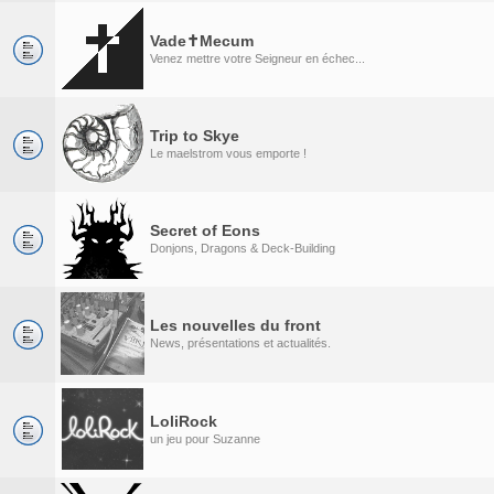
Vade✝Mecum
Venez mettre votre Seigneur en échec...
Trip to Skye
Le maelstrom vous emporte !
Secret of Eons
Donjons, Dragons & Deck-Building
Les nouvelles du front
News, présentations et actualités.
LoliRock
un jeu pour Suzanne