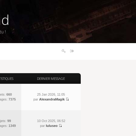
nd
u !
TISTIQUES
DERNIER MESSAGE
ets:
660
25 Jan 2026, 11:05
ages:
7375
par
AlexandraMagik
jets:
99
10 Oct 2025, 06:52
ages:
1349
par
luluseo