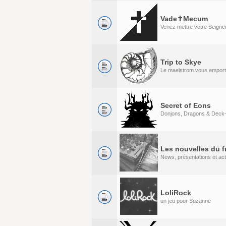
Vade✝Mecum
Venez mettre votre Seigneu
Trip to Skye
Le maelstrom vous emport
Secret of Eons
Donjons, Dragons & Deck-
Les nouvelles du f
News, présentations et act
LoliRock
un jeu pour Suzanne