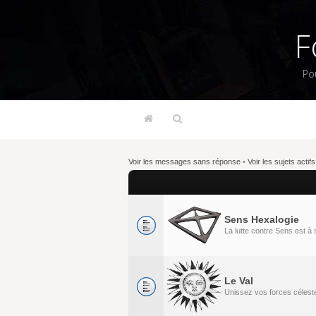
F
Po
Voir les messages sans réponse
•
Voir les sujets actifs
Sens Hexalogie
La lutte contre Sens est 
Le Val
Unissez vos forces célestes