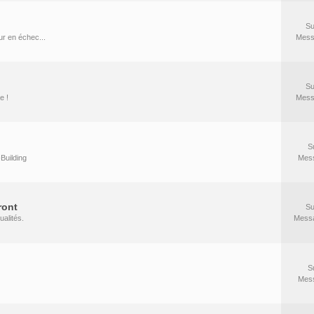
Su
r en échec...
Mess
Su
e !
Mess
S
Building
Mes
ront
Su
ualités.
Mess
S
Mes