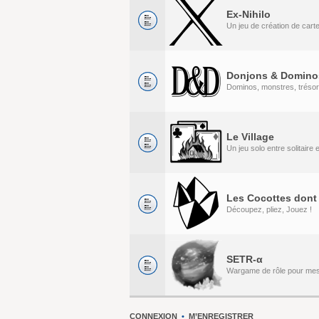
Ex-Nihilo
Un jeu de création de cart
Donjons & Domino
Dominos, monstres, tréso
Le Village
Un jeu solo entre solitaire
Les Cocottes dont 
Découpez, pliez, Jouez !
SETR-α
Wargame de rôle pour me
CONNEXION
•
M’ENREGISTRER