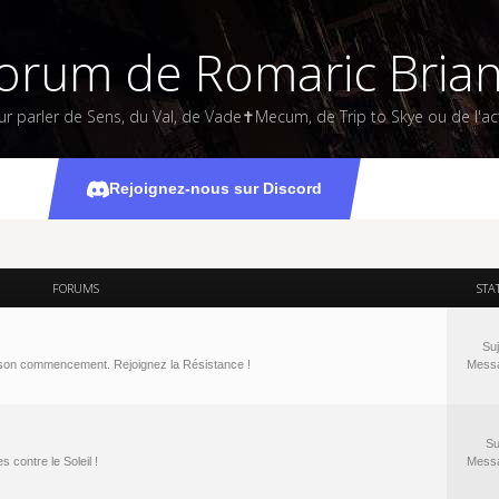
orum de Romaric Bria
ur parler de Sens, du Val, de Vade✝Mecum, de Trip to Skye ou de l'act
Rejoignez-nous sur Discord
FORUMS
STA
Suj
à son commencement. Rejoignez la Résistance !
Mess
Su
 contre le Soleil !
Mess