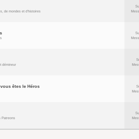
Su
es, de mondes et d’histoires
Mess
s
Su
rs
Mess
S
 et démineur
Mes
vous êtes le Héros
S
Mes
Su
s Patreons
Mes