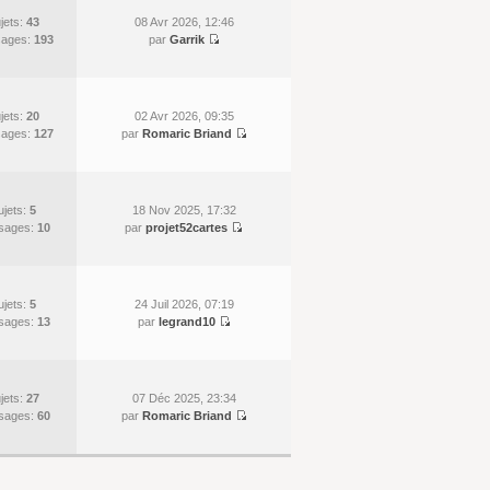
jets:
43
08 Avr 2026, 12:46
ages:
193
par
Garrik
jets:
20
02 Avr 2026, 09:35
ages:
127
par
Romaric Briand
ujets:
5
18 Nov 2025, 17:32
sages:
10
par
projet52cartes
ujets:
5
24 Juil 2026, 07:19
sages:
13
par
legrand10
jets:
27
07 Déc 2025, 23:34
sages:
60
par
Romaric Briand