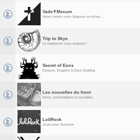
Vade✝Mecum
Venez mettre votre Seigneur en échec...
Trip to Skye
Le maelstrom vous emporte !
Secret of Eons
Donjons, Dragons & Deck-Building
Les nouvelles du front
News, présentations et actualités.
LoliRock
un jeu pour Suzanne