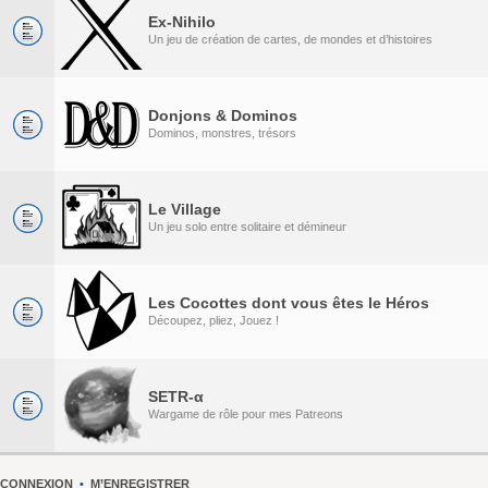
Ex-Nihilo
Un jeu de création de cartes, de mondes et d’histoires
Donjons & Dominos
Dominos, monstres, trésors
Le Village
Un jeu solo entre solitaire et démineur
Les Cocottes dont vous êtes le Héros
Découpez, pliez, Jouez !
SETR-α
Wargame de rôle pour mes Patreons
CONNEXION
•
M’ENREGISTRER