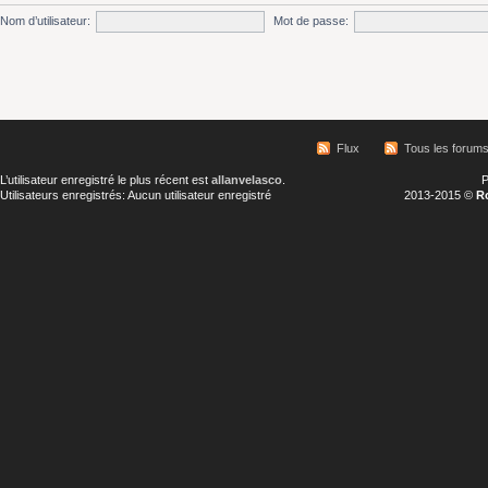
Nom d’utilisateur:
Mot de passe:
Flux
Tous les forum
L’utilisateur enregistré le plus récent est
allanvelasco
.
P
Utilisateurs enregistrés: Aucun utilisateur enregistré
2013-2015 ©
R