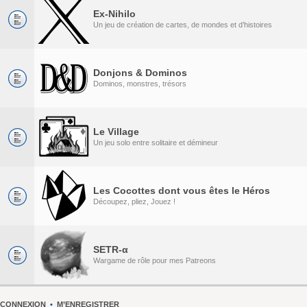
Ex-Nihilo
Un jeu de création de cartes, de mondes et d’histoires
Donjons & Dominos
Dominos, monstres, trésors
Le Village
Un jeu solo entre solitaire et démineur
Les Cocottes dont vous êtes le Héros
Découpez, pliez, Jouez !
SETR-α
Wargame de rôle pour mes Patreons
CONNEXION
•
M’ENREGISTRER