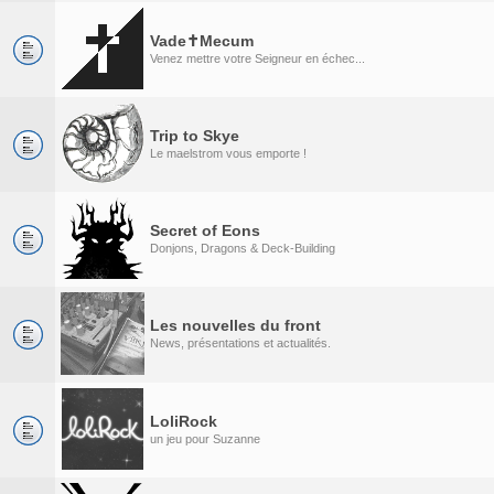
Vade✝Mecum
Venez mettre votre Seigneur en échec...
Trip to Skye
Le maelstrom vous emporte !
Secret of Eons
Donjons, Dragons & Deck-Building
Les nouvelles du front
News, présentations et actualités.
LoliRock
un jeu pour Suzanne