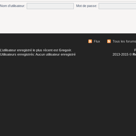
Nom d’utilisateur:
Mot de passe:
Flux
Tous les forum
L’utilisateur enregistré le plus récent est
Gregoir
.
P
Utilisateurs enregistrés: Aucun utilisateur enregistré
2013-2015 ©
R