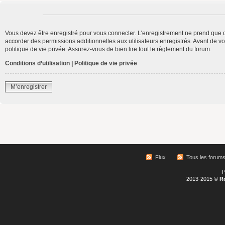
Vous devez être enregistré pour vous connecter. L’enregistrement ne prend que 
accorder des permissions additionnelles aux utilisateurs enregistrés. Avant de vo
politique de vie privée. Assurez-vous de bien lire tout le règlement du forum.
Conditions d’utilisation
|
Politique de vie privée
M’enregistrer
Flux
Tous les forum
P
2013-2015 ©
R