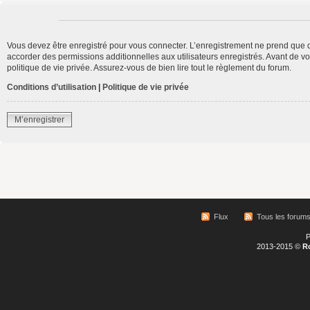
Vous devez être enregistré pour vous connecter. L’enregistrement ne prend que 
accorder des permissions additionnelles aux utilisateurs enregistrés. Avant de vo
politique de vie privée. Assurez-vous de bien lire tout le règlement du forum.
Conditions d’utilisation
|
Politique de vie privée
M’enregistrer
Flux
Tous les forum
P
2013-2015 ©
R