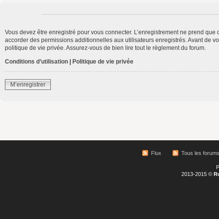
Vous devez être enregistré pour vous connecter. L’enregistrement ne prend que 
accorder des permissions additionnelles aux utilisateurs enregistrés. Avant de vo
politique de vie privée. Assurez-vous de bien lire tout le règlement du forum.
Conditions d’utilisation
|
Politique de vie privée
M’enregistrer
Flux
Tous les forum
P
2013-2015 ©
R