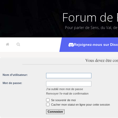
Forum de 
Pour parler de Sens, du Val, d
Rejoignez-nous sur Dis
Vous devez être con
Nom d’utilisateur:
Mot de passe:
J’ai oublié mon mot de passe
Renvoyer l’e-mail de confirmation
Se souvenir de moi
Cacher mon statut en ligne pour cette session