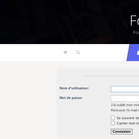
F
Po
Nom d’utilisateur:
Mot de passe:
J’ai oublié mon mo
Renvoyer l’e-mail 
Se souvenir de
Cacher mon sta