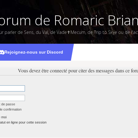
orum de Romaric Bria
ur parler de Sens, du Val, de Vade✝Mecum, de Trip to Skye ou de l'act
Rejoignez-nous sur Discord
Vous devez être connecté pour citer des messages dans ce for
t de passe
de confirmation
 moi
tut en ligne pour cette session