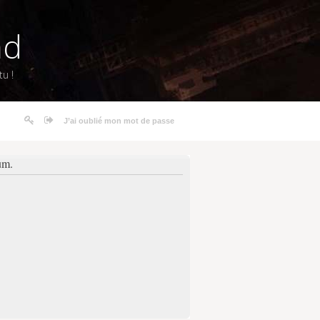
nd
u !
J’ai oublié mon mot de passe
um.