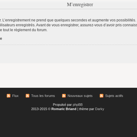
M’enregistrer
r. L’enregistrement ne prend que quelques secondes et augmente vos possibilités.
lisateurs enregistrés. Avant de vous enregistrer, assurez-vous d’avoir pris connaiss
re tout le règlement du forum.
ée
Flux
Tous les forums
Nouveaux sujets
Sujets actifs
Propulsé par
phpBB
2013-2015 ©
Romaric Briand
| thème par
Darky