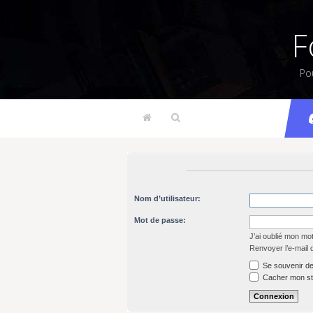
F
Po
Nom d’utilisateur:
Mot de passe:
J’ai oublié mon mo
Renvoyer l’e-mail 
Se souvenir de
Cacher mon sta