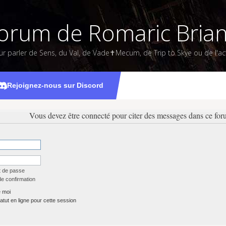
orum de Romaric Bria
ur parler de Sens, du Val, de Vade✝Mecum, de Trip to Skye ou de l'act
Rejoignez-nous sur Discord
Vous devez être connecté pour citer des messages dans ce for
t de passe
de confirmation
 moi
tut en ligne pour cette session