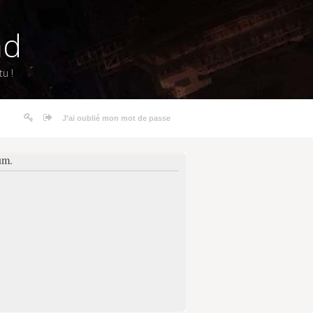
nd
u !
J’ai oublié mon mot de passe
um.