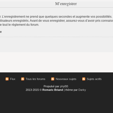
M’enregistrer
r. L’enregistrement ne prend que quelques secondes et augmente vos possibilités.
lisateurs enregistrés. Avant de vous enregistrer, assurez-vous d’avoir pris connaiss
re tout le règlement du forum.
ée
Flux
Tous les forums
Nouveaux sujets
Sujets actifs
Propulsé par
phpBB
2013-2015 ©
Romaric Briand
| thème par
Darky