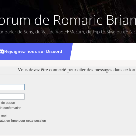
orum de Romaric Bria
ur parler de Sens, du Val, de Vade✝Mecum, de Trip to Skye ou de l'act
Rejoignez-nous sur Discord
Vous devez être connecté pour citer des messages dans ce for
t de passe
de confirmation
 moi
tut en ligne pour cette session