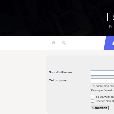
F
Po
Nom d’utilisateur:
Mot de passe:
J’ai oublié mon mo
Renvoyer l’e-mail 
Se souvenir de
Cacher mon sta