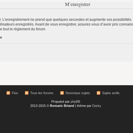
M’enregistrer
r. L’enregistrement ne prend que quelques secondes et augmente vos possibilités.
lisateurs enregistrés. Avant de vous enregistrer, assurez-vous d’avoir pris connaiss
re tout le règlement du forum.
ée
Flux
Tous les forums
Nouveaux sujets
Sujets actifs
Propulsé par
phpBB
2013-2015 ©
Romaric Briand
| thème par
Darky