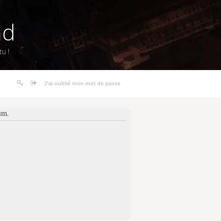
nd
u !
J’ai oublié mon mot de passe
um.