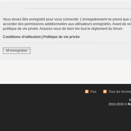
Vous devez être enregistré pour vous connecter. L’enregistrement ne prend que 
accorder des permissions additionnelles aux utilisateurs enregistrés. Avant de vo
politique de vie privée. Assurez-vous de bien lire tout le règlement du forum.
Conditions d’utilisation
|
Politique de vie privée
M’enregistrer
Flux
Tous les forum
P
2013-2015 ©
R