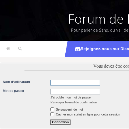
Forum de 
Pour parler de Sens, du Val, d
Rejoignez-nous sur Dis
Vous devez être con
Nom d’utilisateur:
Mot de passe:
J’ai oublié mon mot de passe
Renvoyer l’e-mail de confirmation
Se souvenir de moi
Cacher mon statut en ligne pour cette session