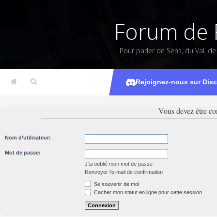
Forum de 
Pour parler de Sens, du Val, d
Rejoignez-nous sur Dis
Vous devez être co
Nom d’utilisateur:
Mot de passe:
J’ai oublié mon mot de passe
Renvoyer l’e-mail de confirmation
Se souvenir de moi
Cacher mon statut en ligne pour cette session