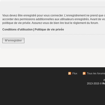
Vous devez être enregistré pour vous connecter. L’enregistrement ne prend que 
accorder des permissions additionnelles aux utilisateurs enregistrés. Avant de vo
politique de vie privée. Assurez-vous de bien lire tout le règlement du forum.
Conditions d’utilisation
|
Politique de vie privée
M’enregistrer
Flux
Tous les forum
P
2013-2015 ©
R