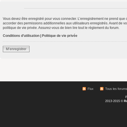
Vous devez être enregistré pour vous connecter. L’enregistrement ne prend que 
accorder des permissions additionnelles aux utilisateurs enregistrés. Avant de vo
politique de vie privée. Assurez-vous de bien lire tout le règlement du forum.
Conditions d’utilisation
|
Politique de vie privée
M’enregistrer
Flux
Tous les forum
P
2013-2015 ©
R