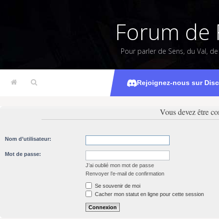
Forum de 
Pour parler de Sens, du Val, d
Rejoignez-nous sur Dis
Vous devez être co
Nom d’utilisateur:
Mot de passe:
J’ai oublié mon mot de passe
Renvoyer l’e-mail de confirmation
Se souvenir de moi
Cacher mon statut en ligne pour cette session