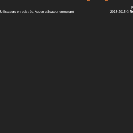
P
Utilisateurs enregistrés: Aucun utilisateur enregistré
2013-2015 ©
R