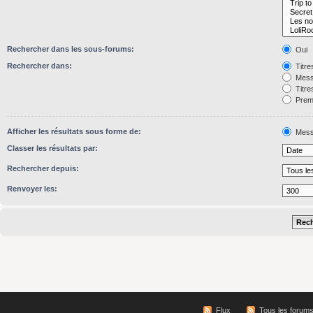
Rechercher dans les sous-forums:
Oui
Rechercher dans:
Titre
Mess
Titre
Premi
Afficher les résultats sous forme de:
Mess
Classer les résultats par:
Rechercher depuis:
Renvoyer les:
Flux
Tous les forum