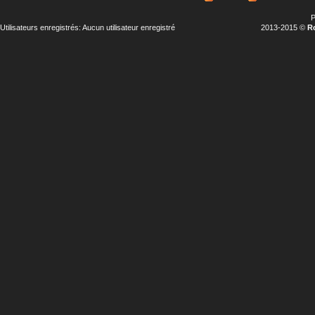
P
Utilisateurs enregistrés: Aucun utilisateur enregistré
2013-2015 ©
R