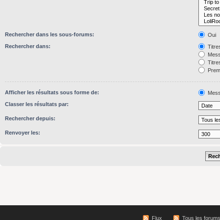
Rechercher dans les sous-forums:
Oui
Rechercher dans:
Titre
Mess
Titre
Premi
Afficher les résultats sous forme de:
Mess
Classer les résultats par:
Rechercher depuis:
Renvoyer les:
Flux
Tous les forum