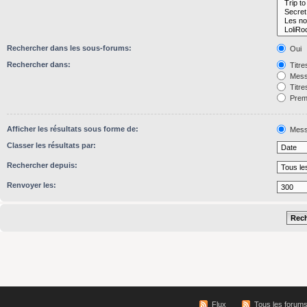
Rechercher dans les sous-forums:
Oui
Rechercher dans:
Titre
Mess
Titre
Premi
Afficher les résultats sous forme de:
Mess
Classer les résultats par:
Rechercher depuis:
Renvoyer les:
Flux
Tous les forum