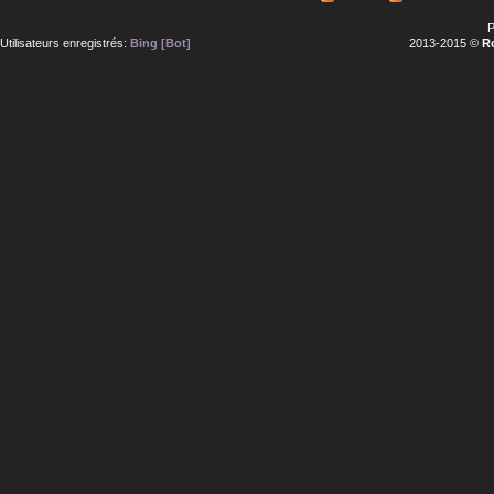
P
Utilisateurs enregistrés:
Bing [Bot]
2013-2015 ©
R