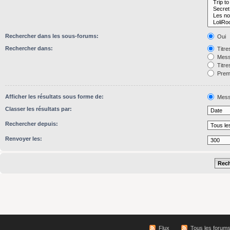
Rechercher dans les sous-forums:
Oui
Rechercher dans:
Titre
Mess
Titre
Premi
Afficher les résultats sous forme de:
Mess
Classer les résultats par:
Rechercher depuis:
Renvoyer les:
Flux
Tous les forum