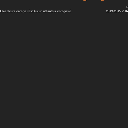
P
Utilisateurs enregistrés: Aucun utilisateur enregistré
2013-2015 ©
R