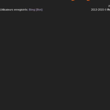
P
Utilisateurs enregistrés:
Bing [Bot]
2013-2015 ©
R