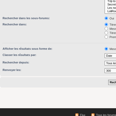
Rechercher dans les sous-forums:
Oui
Rechercher dans:
Titre
Mess
Titre
Premi
Afficher les résultats sous forme de:
Mess
Classer les résultats par:
Rechercher depuis:
Renvoyer les:
Flux
Tous les forum