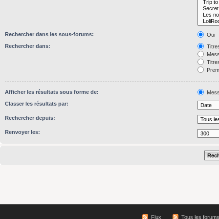
Rechercher dans les sous-forums:
Oui
Rechercher dans:
Titre
Mess
Titre
Premi
Afficher les résultats sous forme de:
Mess
Classer les résultats par:
Rechercher depuis:
Renvoyer les:
Flux
Tous les forum