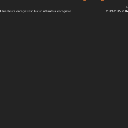
P
Utilisateurs enregistrés: Aucun utilisateur enregistré
2013-2015 ©
R