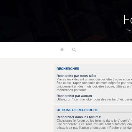
F
Po
RECHERCHER
Recherche par mots-clés:
Placez un
+
devant un mot qui doit être trouvé et un
-
être exclu. Tapez une suite de mots séparés par de
uniquement un des mots doit être trouvé. Utilisez u
recherches partielles.
Rechercher par auteur:
Utilisez un * comme joker pour des recherches partie
OPTIONS DE RECHERCHE
Rechercher dans les forums:
Choisissez le forum ou les forums dans le(s)quel(s) 
une recherche. Les sous-forums sont automatiqueme
désactivez pas l’option ci-dessous « Rechercher da