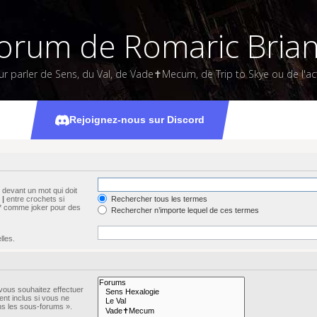
orum de Romaric Bria
ur parler de Sens, du Val, de Vade✝Mecum, de Trip to Skye ou de l'act
Rechercher
Rejoignez-nous sur Discord
devant un mot qui doit
s
|
entre crochets si
Rechercher tous les termes
n * comme joker pour des
Rechercher n’importe lequel de ces termes
lles.
vous souhaitez effectuer
nt inclus si vous ne
ns les sous-forums ».