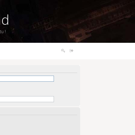
nd
u !