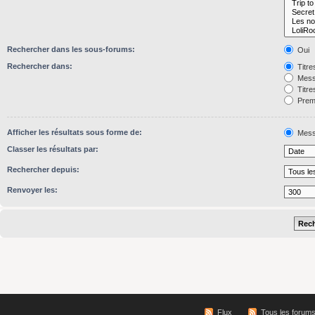
Rechercher dans les sous-forums:
Oui
Rechercher dans:
Titre
Mess
Titre
Premi
Afficher les résultats sous forme de:
Mess
Classer les résultats par:
Rechercher depuis:
Renvoyer les:
Flux
Tous les forum