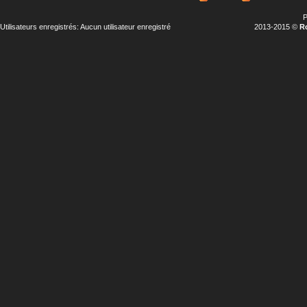
P
Utilisateurs enregistrés: Aucun utilisateur enregistré
2013-2015 ©
R