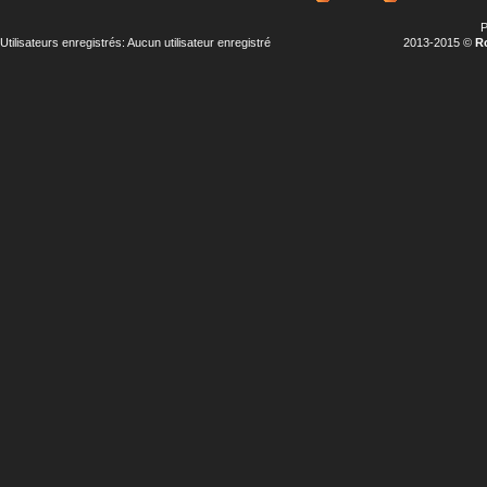
P
Utilisateurs enregistrés: Aucun utilisateur enregistré
2013-2015 ©
R