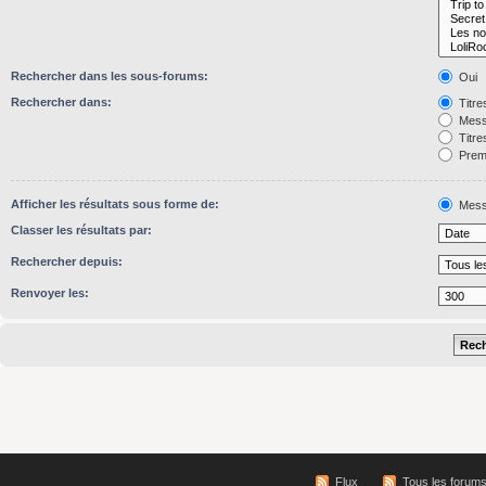
Rechercher dans les sous-forums:
Oui
Rechercher dans:
Titre
Mess
Titre
Premi
Afficher les résultats sous forme de:
Mess
Classer les résultats par:
Rechercher depuis:
Renvoyer les:
Flux
Tous les forum