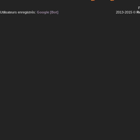
P
Utilisateurs enregistrés:
Google [Bot]
2013-2015 ©
R