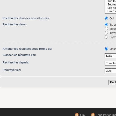
Rechercher dans les sous-forums:
Oui
Rechercher dans:
Titre
Mess
Titre
Premi
Afficher les résultats sous forme de:
Mess
Classer les résultats par:
Rechercher depuis:
Renvoyer les:
Flux
Tous les forum