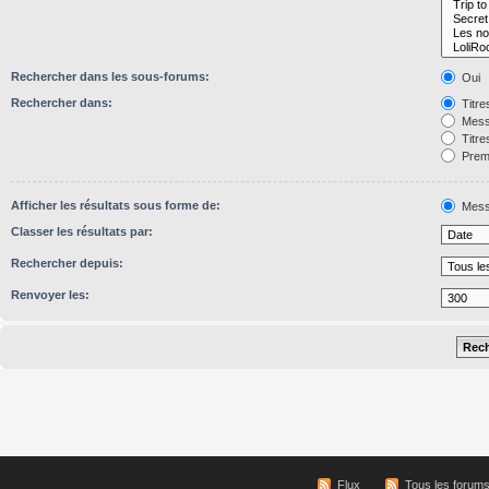
Rechercher dans les sous-forums:
Oui
Rechercher dans:
Titre
Mess
Titre
Premi
Afficher les résultats sous forme de:
Mess
Classer les résultats par:
Rechercher depuis:
Renvoyer les:
Flux
Tous les forum