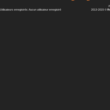
P
Utilisateurs enregistrés: Aucun utilisateur enregistré
2013-2015 ©
R