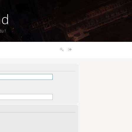
nd
u !