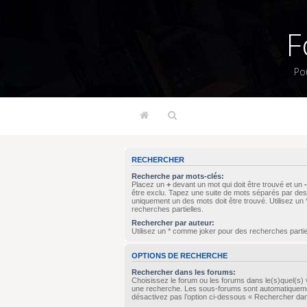
F
Po
RECHERCHER
Recherche par mots-clés:
Placez un
+
devant un mot qui doit être trouvé et un
-
être exclu. Tapez une suite de mots séparés par de
uniquement un des mots doit être trouvé. Utilisez u
recherches partielles.
Rechercher par auteur:
Utilisez un * comme joker pour des recherches partie
OPTIONS DE RECHERCHE
Rechercher dans les forums:
Choisissez le forum ou les forums dans le(s)quel(s) 
une recherche. Les sous-forums sont automatiqueme
désactivez pas l’option ci-dessous « Rechercher da