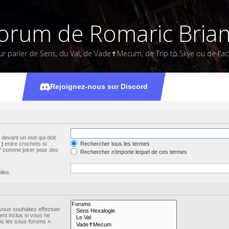
orum de Romaric Bria
ur parler de Sens, du Val, de Vade✝Mecum, de Trip to Skye ou de l'act
Rechercher
Rejoignez-nous sur Discord
devant un mot qui doit
s
|
entre crochets si
Rechercher tous les termes
n * comme joker pour des
Rechercher n’importe lequel de ces termes
lles.
vous souhaitez effectuer
nt inclus si vous ne
ns les sous-forums ».