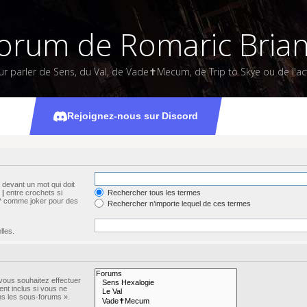
orum de Romaric Bria
ur parler de Sens, du Val, de Vade✝Mecum, de Trip to Skye ou de l'act
Rechercher
Rejoignez-nous sur Discord
devant un mot qui doit
s
|
entre crochets si
Rechercher tous les termes
n * comme joker pour des
Rechercher n’importe lequel de ces termes
lles.
vous souhaitez effectuer
nt inclus si vous ne
ns les sous-forums ».