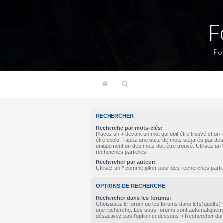
F
Po
RECHERCHER
Recherche par mots-clés:
Placez un
+
devant un mot qui doit être trouvé et un
-
être exclu. Tapez une suite de mots séparés par de
uniquement un des mots doit être trouvé. Utilisez u
recherches partielles.
Rechercher par auteur:
Utilisez un * comme joker pour des recherches partie
OPTIONS DE RECHERCHE
Rechercher dans les forums:
Choisissez le forum ou les forums dans le(s)quel(s) 
une recherche. Les sous-forums sont automatiqueme
désactivez pas l’option ci-dessous « Rechercher da