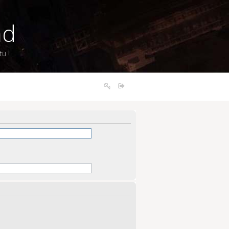
nd
u !