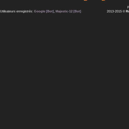
P
Utilisateurs enregistrés:
Google [Bot]
,
Majestic-12 [Bot]
2013-2015 ©
R