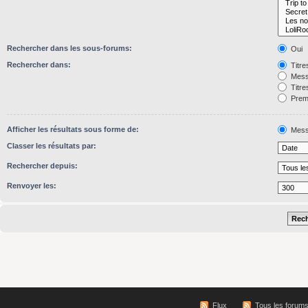
Rechercher dans les sous-forums:
Oui
Rechercher dans:
Titre
Mess
Titre
Premi
Afficher les résultats sous forme de:
Mess
Classer les résultats par:
Rechercher depuis:
Renvoyer les:
Flux
Tous les forum