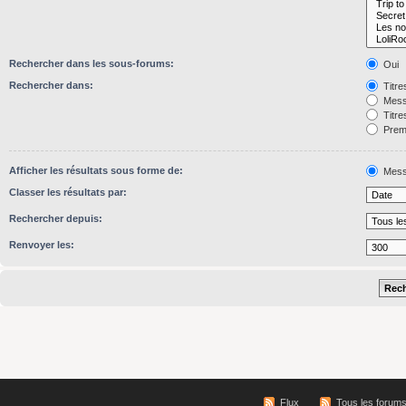
Rechercher dans les sous-forums:
Oui
Rechercher dans:
Titre
Mess
Titre
Premi
Afficher les résultats sous forme de:
Mess
Classer les résultats par:
Rechercher depuis:
Renvoyer les:
Flux
Tous les forum