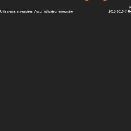
P
Utilisateurs enregistrés: Aucun utilisateur enregistré
2013-2015 ©
R