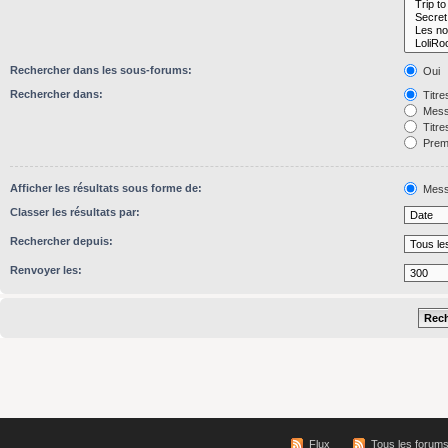
Rechercher dans les sous-forums:
Oui
Rechercher dans:
Titre
Mess
Titre
Premi
Afficher les résultats sous forme de:
Mess
Classer les résultats par:
Rechercher depuis:
Renvoyer les:
Flux
Tous les forum